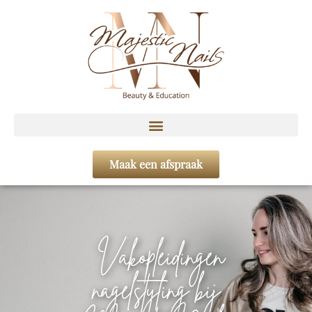
Maak een afspraak
Vakopleidingen
nagelstyling bij