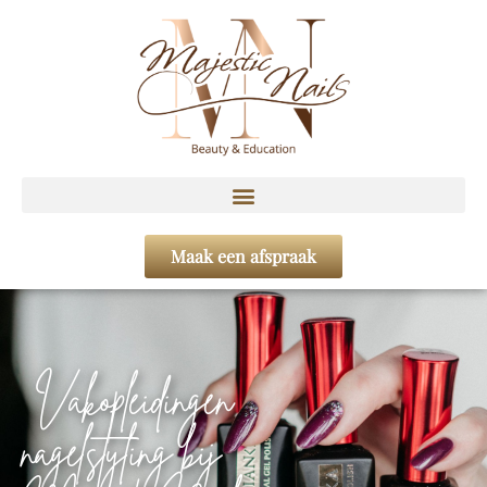
Maak een afspraak
Vakopleidingen
nagelstyling bij