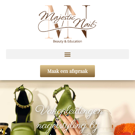
Maak een afspraak
Vakopleidingen
nagelstyling bij