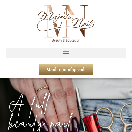
Maak een afspraak
A full
beauty nail